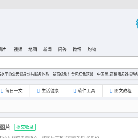
图片
视频
地图
新闻
问答
微博
购物
高水平的全民健身公共服务体系
最高级别！台风红色预警
中国第1高楼阻尼器摆动
AI超集群投用
“老头乐”为啥禁不掉
台风白海豚到哪里了
年仅23岁 夏士远空降时
登陆
儿子去世老人要查孙子血缘儿媳拒绝
上半年国内手机销量榜
每日一文
生活健康
软件工具
图文教程
图片
提交收录