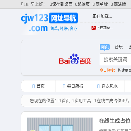
Hi,
早上好！
保存到桌面
起始页
简单版
简洁版
正在加载...
正在加载...
网页
音乐
今日热搜：
构建更
首个全国产10万卡
台风白海豚将提前
首页
每日简报
穿衣风水
您现在的位置：
首页
实用工具
在线生成占位图片
在线生成占位