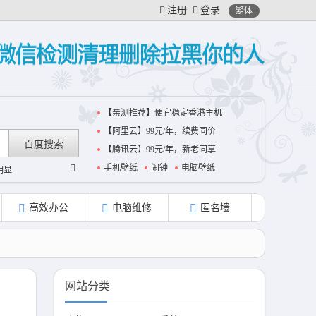
注册
登录
繁体
【亲测推荐】便宜稳定香港主机
【阿里云】99元/年，续费同价
【腾讯云】99元/年，新老同享
手机壁纸
闹钟
电脑壁纸
明显
坠地牺牲
高效办公
电脑维修
匿名墙
网站分类